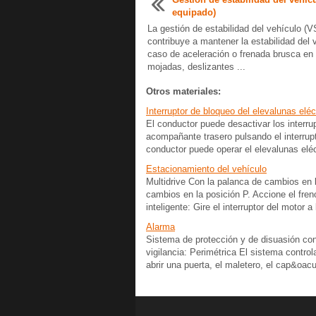
equipado)
La gestión de estabilidad del vehículo (
contribuye a mantener la estabilidad del 
caso de aceleración o frenada brusca en
mojadas, deslizantes ...
Otros materiales:
Interruptor de bloqueo del elevalunas eléc
El conductor puede desactivar los interrup
acompañante trasero pulsando el interrupt
conductor puede operar el elevalunas eléct
Estacionamiento del vehículo
Multidrive Con la palanca de cambios en l
cambios en la posición P. Accione el fre
inteligente: Gire el interruptor del motor a 
Alarma
Sistema de protección y de disuasión cont
vigilancia: Perimétrica El sistema control
abrir una puerta, el maletero, el cap&oacut