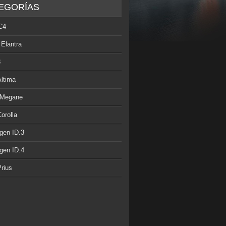
EGORÍAS
C4
 Elantra
3
Altima
 Megane
orolla
gen ID.3
gen ID.4
rius