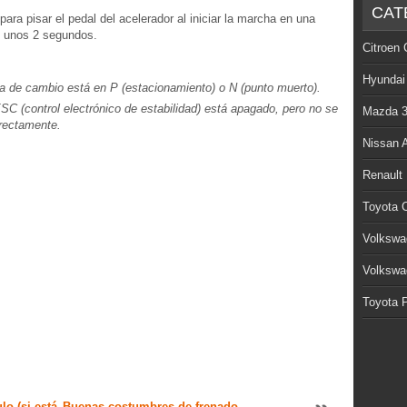
CAT
ra pisar el pedal del acelerador al iniciar la marcha en una
e unos 2 segundos.
Citroen 
Hyundai
 de cambio está en P (estacionamiento) o N (punto muerto).
C (control electrónico de estabilidad) está apagado, pero no se
Mazda 
rectamente.
Nissan 
Renault
Toyota C
Volkswa
Volkswa
Toyota P
lo (si está
Buenas costumbres de frenado