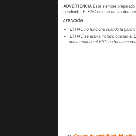
ADVERTENCIA
Esté siempre preparado pa
pendiente. El HAC solo se activa durant
ATENCIÓN
El HAC no funciona cuando la palanca
El HAC se activa incluso cuando el ES
activa cuando el ESC no funciona cor
Gestión de estabilidad del vehícu