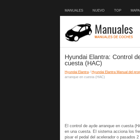
MANUALES
NUEVO
TOP
MAPA 
Hyundai Elantra: Control 
cuesta (HAC)
Hyundai Elantra
/
Hyundai Elantra Manual del prop
arranque en cuesta (HAC)
El control de ayde arranque en cuesta (HA
en una cuesta. El sistema acciona los fr
pisar el pedal del acelerador o pasados 