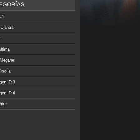
EGORÍAS
C4
 Elantra
3
Altima
 Megane
orolla
gen ID.3
gen ID.4
rius