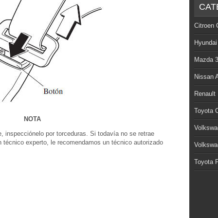
CAT
Citroen 
Hyundai
Mazda 
Nissan 
Renault
Toyota C
NOTA
Volkswa
, inspecciónelo por torceduras. Si todavía no se retrae
n técnico experto, le recomendamos un técnico autorizado
Volkswa
Toyota P