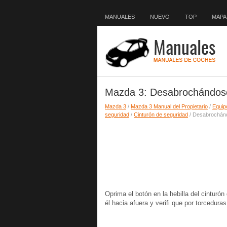
MANUALES
NUEVO
TOP
MAPA 
Mazda 3: Desabrochándose 
Mazda 3
/
Mazda 3 Manual del Propietario
/
Equip
seguridad
/
Cinturón de seguridad
/ Desabrochánd
Oprima el botón en la hebilla del cinturón
él hacia afuera y verifi que por torcedura