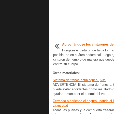
Abrochándose los cinturones de
Póngase el cinturón de falda lo má
posible, no en el área abdominal, luego a
cinturón de hombro de manera que quede
contra su cuerpo. ...
Otros materiales:
Sistema de frenos antibloqueo (ABS)
ADVERTENCIA El sistema de frenos antibl
puede evitar accidentes como resultado d
ayudar a mantener el control del ve ...
Cerrando o abriendo el seguro usando el in
avanzada)
Todas las puertas y la compuerta trasera/