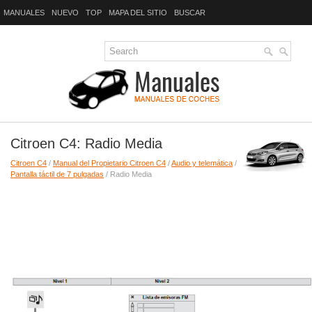
MANUALES
NUEVO
TOP
MAPA DEL SITIO
BUSCAR
Citroen C4: Radio Media
Citroen C4
/
Manual del Propietario Citroen C4
/
Audio y telemática
/
Pantalla táctil de 7 pulgadas
/ Radio Media