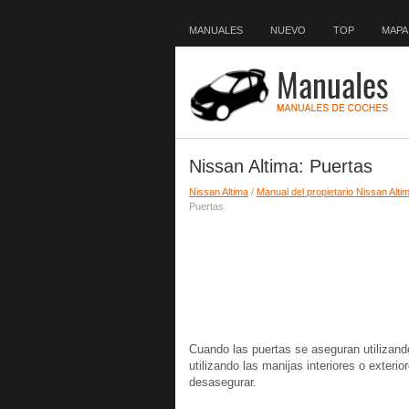
MANUALES
NUEVO
TOP
MAPA 
Nissan Altima: Puertas
Nissan Altima
/
Manual del propietario Nissan Alti
Puertas
Cuando las puertas se aseguran utilizand
utilizando las manijas interiores o exteri
desasegurar.