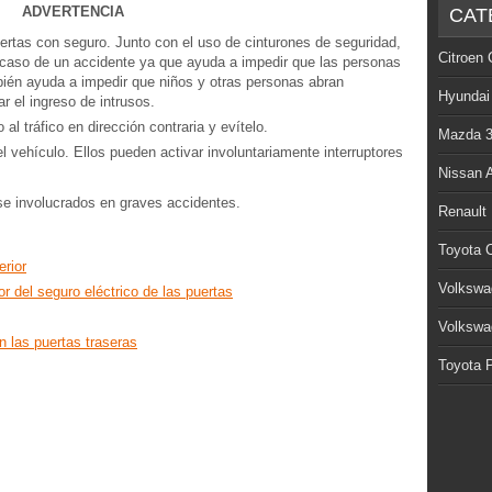
ADVERTENCIA
CAT
rtas con seguro. Junto con el uso de cinturones de seguridad,
Citroen 
caso de un accidente ya que ayuda a impedir que las personas
ién ayuda a impedir que niños y otras personas abran
Hyundai
ar el ingreso de intrusos.
al tráfico en dirección contraria y evítelo.
Mazda 
el vehículo. Ellos pueden activar involuntariamente interruptores
Nissan 
se involucrados en graves accidentes.
Renault
Toyota C
erior
Volkswa
or del seguro eléctrico de las puertas
Volkswa
 las puertas traseras
Toyota P