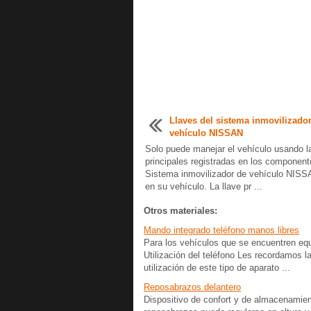
Llaves del sistema inmovilizado
vehículo NISSAN
Solo puede manejar el vehículo usando l
principales registradas en los component
Sistema inmovilizador de vehículo NISSA
en su vehículo. La llave pr ...
Otros materiales:
Mando integrado teléfono manos libres
Para los vehículos que se encuentren equi
Utilización del teléfono Les recordamos la
utilización de este tipo de aparato ...
Reposabrazos delantero
Dispositivo de confort y de almacenamien