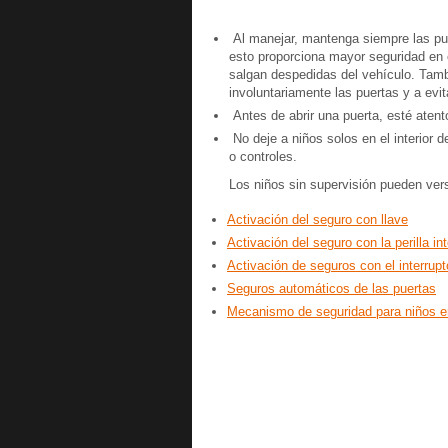
Al manejar, mantenga siempre las pue
esto proporciona mayor seguridad en 
salgan despedidas del vehículo. Tamb
involuntariamente las puertas y a evit
Antes de abrir una puerta, esté atento 
No deje a niños solos en el interior d
o controles.
Los niños sin supervisión pueden ver
Activación del seguro con llave
Activación del seguro con la perilla int
Activación de seguros con el interrupt
Seguros automáticos de las puertas
Mecanismo de seguridad para niños en