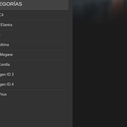
EGORÍAS
C4
 Elantra
3
Altima
 Megane
orolla
gen ID.3
gen ID.4
rius