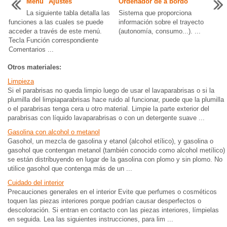
Menú "Ajustes"
Ordenador de a bordo
La siguiente tabla detalla las
Sistema que proporciona
funciones a las cuales se puede
información sobre el trayecto
acceder a través de este menú.
(autonomía, consumo...). ...
Tecla Función correspondiente
Comentarios ...
Otros materiales:
Limpieza
Si el parabrisas no queda limpio luego de usar el lavaparabrisas o si la
plumilla del limpiaparabrisas hace ruido al funcionar, puede que la plumilla
o el parabrisas tenga cera u otro material. Limpie la parte exterior del
parabrisas con líquido lavaparabrisas o con un detergente suave ...
Gasolina con alcohol o metanol
Gasohol, un mezcla de gasolina y etanol (alcohol etílico), y gasolina o
gasohol que contengan metanol (también conocido como alcohol metílico)
se están distribuyendo en lugar de la gasolina con plomo y sin plomo. No
utilice gasohol que contenga más de un ...
Cuidado del interior
Precauciones generales en el interior Evite que perfumes o cosméticos
toquen las piezas interiores porque podrían causar desperfectos o
descoloración. Si entran en contacto con las piezas interiores, límpielas
en seguida. Lea las siguientes instrucciones, para lim ...