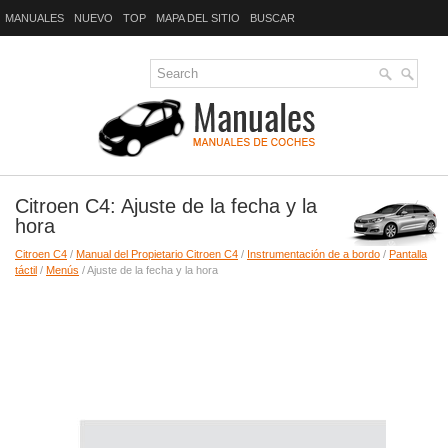
MANUALES
NUEVO
TOP
MAPA DEL SITIO
BUSCAR
Citroen C4: Ajuste de la fecha y la
hora
Citroen C4
/
Manual del Propietario Citroen C4
/
Instrumentación de a bordo
/
Pantalla
táctil
/
Menús
/ Ajuste de la fecha y la hora