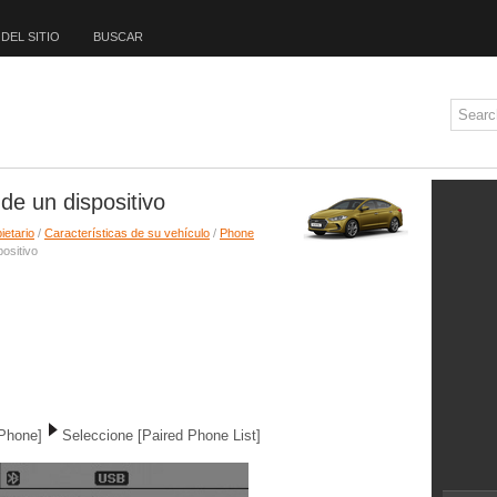
DEL SITIO
BUSCAR
de un dispositivo
ietario
/
Características de su vehículo
/
Phone
ositivo
[Phone]
Seleccione [Paired Phone List]