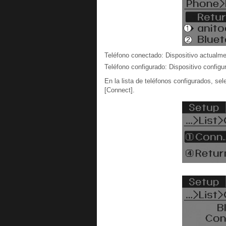
Teléfono conectado: Dispositivo actualm
Teléfono configurado: Dispositivo config
En la lista de teléfonos configurados, se
[Connect].