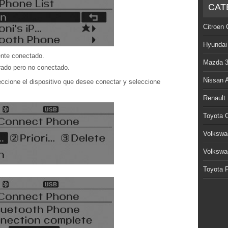
CAT
Citroen 
Hyundai
ente conectado.
Mazda 
urado pero no conectado.
Nissan 
leccione el dispositivo que desee conectar y seleccione
Renault
Toyota C
Volkswa
Volkswa
Toyota P