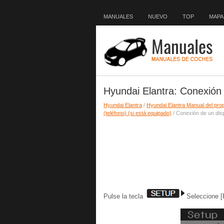
MANUALES
NUEVO
TOP
MAPA 
Hyundai Elantra: Conexión 
Hyundai Elantra
/
Hyundai Elantra Manual del prop
(teléfono) (si está equipado)
/ Conexión de un disp
Pulse la tecla
Seleccione 