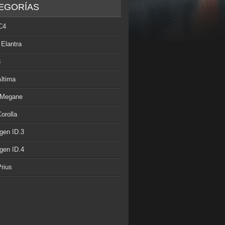
EGORÍAS
C4
 Elantra
3
Altima
 Megane
orolla
gen ID.3
gen ID.4
rius