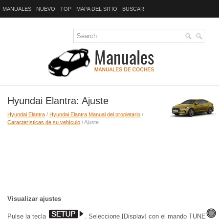
MANUALES
NUEVO
TOP
MAPA DEL SITIO
BUSCAR
Hyundai Elantra: Ajuste
Hyundai Elantra
/
Hyundai Elantra Manual del propietario
/
Características de su vehículo
/ Ajuste
Visualizar ajustes
Pulse la tecla
. Seleccione [Display] con el mando TUNE