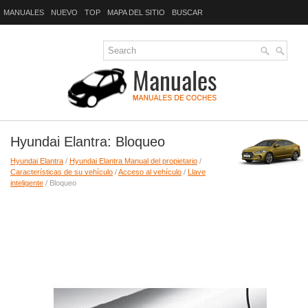
MANUALES
NUEVO
TOP
MAPA DEL SITIO
BUSCAR
Hyundai Elantra: Bloqueo
Hyundai Elantra
/
Hyundai Elantra Manual del propietario
/
Características de su vehículo
/
Acceso al vehículo
/
Llave
inteligente
/ Bloqueo