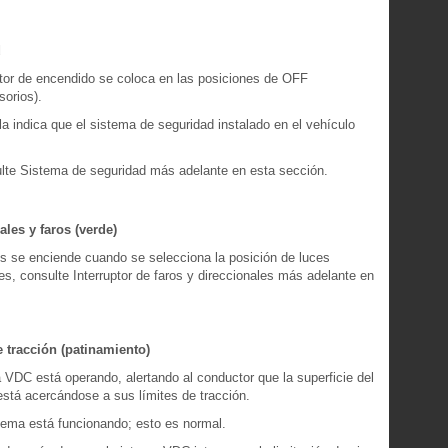
d
uptor de encendido se coloca en las posiciones de OFF
orios).
la indica que el sistema de seguridad instalado en el vehículo
ulte Sistema de seguridad más adelante en esta sección.
ales y faros (verde)
ros se enciende cuando se selecciona la posición de luces
les, consulte Interruptor de faros y direccionales más adelante en
 tracción (patinamiento)
 VDC está operando, alertando al conductor que la superficie del
está acercándose a sus límites de tracción.
tema está funcionando; esto es normal.