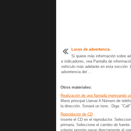
Luces de advertencia
Si quiere más información sobre a
e indicadores, vea Pantalla de informació
vehículo más adelante en esta sección. 
advertencia del ...
Otros materiales:
Realización de una llamada ingresando u
Menú principal Llamar A Número de teléfo
la dirección. Sonará un tono. Diga: "Call"
Reproductor de CD
Inserte el CD en el reproductor. Seleccio
primaria. Seleccione el cambio de fuente.
volante permite pasar directamente al sig