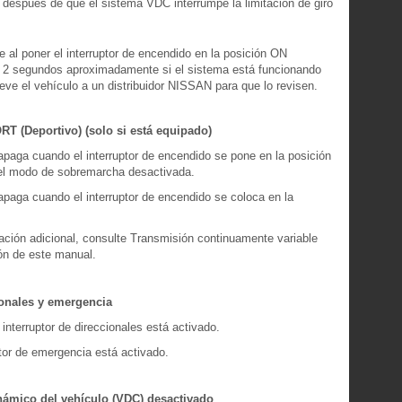
 después de que el sistema VDC interrumpe la limitación de giro
 al poner el interruptor de encendido en la posición ON
 2 segundos aproximadamente si el sistema está funcionando
leve el vehículo a un distribuidor NISSAN para que lo revisen.
T (Deportivo) (solo si está equipado)
 apaga cuando el interruptor de encendido se pone en la posición
el modo de sobremarcha desactivada.
 apaga cuando el interruptor de encendido se coloca en la
ción adicional, consulte Transmisión continuamente variable
ón de este manual.
ionales y emergencia
interruptor de direccionales está activado.
tor de emergencia está activado.
námico del vehículo (VDC) desactivado