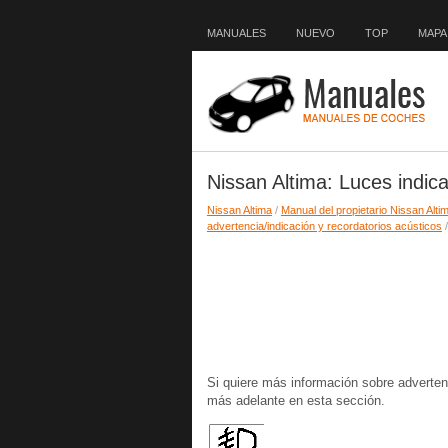
MANUALES
NUEVO
TOP
MAPA 
Nissan Altima: Luces indic
Nissan Altima
/
Manual del propietario Nissan Alti
advertencia/indicación y recordatorios acústicos
/
Si quiere más información sobre adverten
más adelante en esta sección.