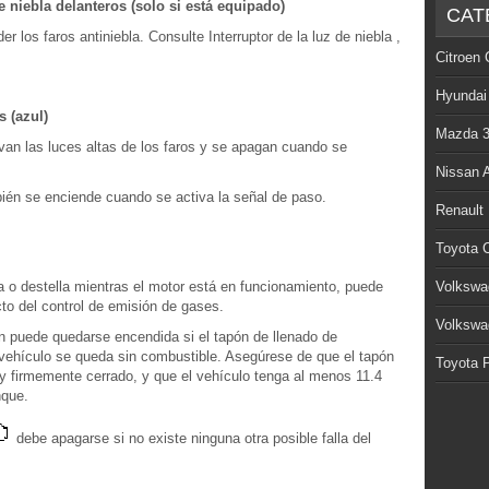
e niebla delanteros (solo si está equipado)
CAT
r los faros antiniebla. Consulte Interruptor de la luz de niebla ,
Citroen 
Hyundai
s (azul)
Mazda 
van las luces altas de los faros y se apagan cuando se
Nissan 
bién se enciende cuando se activa la señal de paso.
Renault
Toyota C
a o destella mientras el motor está en funcionamiento, puede
Volkswa
cto del control de emisión de gases.
Volkswa
n puede quedarse encendida si el tapón de llenado de
l vehículo se queda sin combustible. Asegúrese de que el tapón
Toyota P
 y firmemente cerrado, y que el vehículo tenga al menos 11.4
nque.
debe apagarse si no existe ninguna otra posible falla del