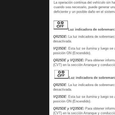
La operación continua del vehículo sin h
cuando sea necesario, puede generar una
deficiente y un posible daño en el sistem
Luz indicadora de sobremarch
QR25DE
:
La luz indicadora de sobremar
desactivada.
VQ35DE
: Esta luz se ilumina y luego se
posición ON (Encendido).
QR25DE y VQ35DE:
Para obtener informa
(CVT) en la sección Arranque y conducci
Luz indicadora de sobremar
QR25DE
: La luz indicadora de sobrema
desactivada.
VQ35DE
: Esta luz se ilumina y luego se
posición ON (Encendido).
QR25DE y VQ35DE:
Para obtener informa
(CVT) en la sección Arranque y conducci