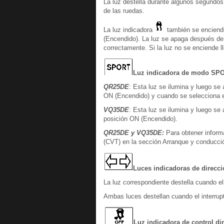
La luz destella durante algunos segundos
de las ruedas.
La luz indicadora
también se enciende
(Encendido). La luz se apaga después de
correctamente. Si la luz no se enciende l
Luz indicadora de modo SPOR
QR25DE
: Esta luz se ilumina y luego se
ON (Encendido) y cuando se selecciona 
VQ35DE
: Esta luz se ilumina y luego se
posición ON (Encendido).
QR25DE y VQ35DE:
Para obtener informa
(CVT) en la sección Arranque y conducci
Luces indicadoras de direcc
La luz correspondiente destella cuando el 
Ambas luces destellan cuando el interrup
Luz indicadora de control di