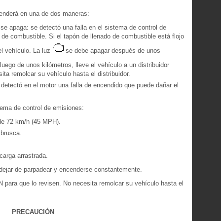
cenderá en una de dos maneras:
e apaga: se detectó una falla en el sistema de control de
 de combustible. Si el tapón de llenado de combustible está flojo
 el vehículo. La luz
se debe apagar después de unos
uego de unos kilómetros, lleve el vehículo a un distribuidor
ta remolcar su vehículo hasta el distribuidor.
e detectó en el motor una falla de encendido que puede dañar el
stema de control de emisiones:
de 72 km/h (45 MPH).
 brusca.
carga arrastrada.
dejar de parpadear y encenderse constantemente.
N para que lo revisen. No necesita remolcar su vehículo hasta el
PRECAUCIÓN