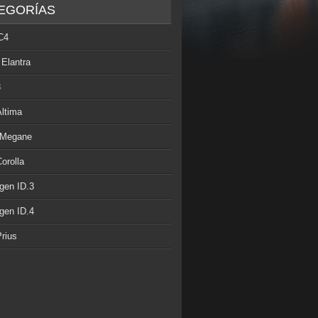
EGORÍAS
C4
 Elantra
3
Altima
 Megane
orolla
gen ID.3
gen ID.4
rius