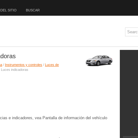
DEL SITIO
BUSCAR
adoras
ma
/
Instrumentos y controles
/
Luces de
 Luces indicadoras
cias e indicadores, vea Pantalla de información del vehículo