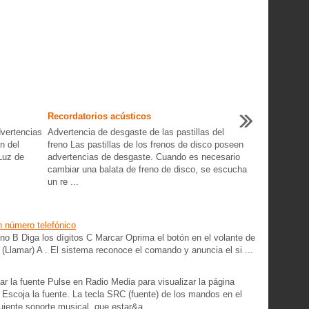
Recordatorios acústicos
dvertencias
Advertencia de desgaste de las pastillas del
n del
freno Las pastillas de los frenos de disco poseen
Luz de
advertencias de desgaste. Cuando es necesario
cambiar una balata de freno de disco, se escucha
un re ...
n número telefónico
no B Diga los dígitos C Marcar Oprima el botón en el volante de
 (Llamar) A . El sistema reconoce el comando y anuncia el si ...
nar la fuente Pulse en Radio Media para visualizar la página
 Escoja la fuente. La tecla SRC (fuente) de los mandos en el
uiente soporte musical, que estar&a ...