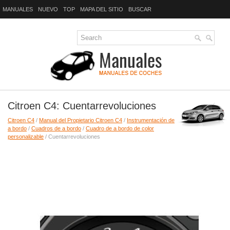
MANUALES
NUEVO
TOP
MAPA DEL SITIO
BUSCAR
Citroen C4: Cuentarrevoluciones
Citroen C4
/
Manual del Propietario Citroen C4
/
Instrumentación de
a bordo
/
Cuadros de a bordo
/
Cuadro de a bordo de color
personalizable
/ Cuentarrevoluciones