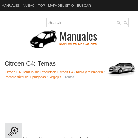
MANUALES
NUEVO
TOP
MAPA DEL SITIO
BUSCAR
Citroen C4: Temas
Citroen C4
/
Manual del Propietario Citroen C4
/
Audio y telemática
/
Pantalla táctil de 7 pulgadas
/
Reglajes
/ Temas