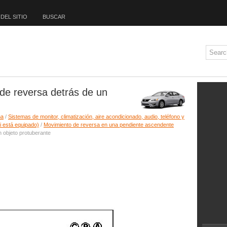
DEL SITIO
BUSCAR
de reversa detrás de un
ma
/
Sistemas de monitor, climatización, aire acondicionado, audio, teléfono y
si está equipado)
/
Movimiento de reversa en una pendiente ascendente
 objeto protuberante