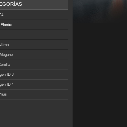
EGORÍAS
C4
 Elantra
3
Altima
 Megane
orolla
gen ID.3
gen ID.4
rius