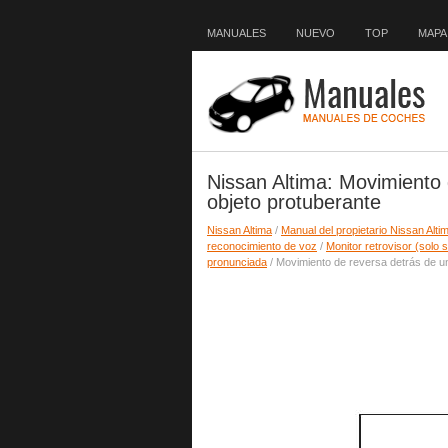
MANUALES
NUEVO
TOP
MAPA 
Nissan Altima: Movimiento 
objeto protuberante
Nissan Altima
/
Manual del propietario Nissan Alti
reconocimiento de voz
/
Monitor retrovisor (solo 
pronunciada
/ Movimiento de reversa detrás de un