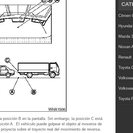
CAT
Citroen 
Hyundai
Mazda 
Nissan 
Renault
Toyota C
Volkswa
Volkswa
Toyota P
 posición B en la pantalla. Sin embargo, la posición C está
ición A . El vehículo puede golpear el objeto al moverse de
e proyecta sobre el trayecto real del movimiento de reversa.