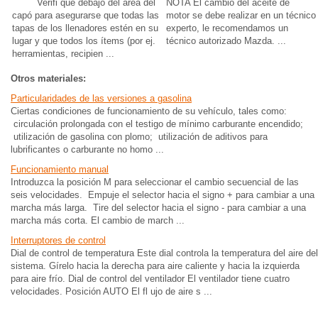
Verifi que debajo del área del
NOTA El cambio del aceite de
capó para asegurarse que todas las
motor se debe realizar en un técnico
tapas de los llenadores estén en su
experto, le recomendamos un
lugar y que todos los ítems (por ej.
técnico autorizado Mazda. ...
herramientas, recipien ...
Otros materiales:
Particularidades de las versiones a gasolina
Ciertas condiciones de funcionamiento de su vehículo, tales como:
circulación prolongada con el testigo de mínimo carburante encendido;
utilización de gasolina con plomo; utilización de aditivos para
lubrificantes o carburante no homo ...
Funcionamiento manual
Introduzca la posición M para seleccionar el cambio secuencial de las
seis velocidades. Empuje el selector hacia el signo + para cambiar a una
marcha más larga. Tire del selector hacia el signo - para cambiar a una
marcha más corta. El cambio de march ...
Interruptores de control
Dial de control de temperatura Este dial controla la temperatura del aire del
sistema. Gírelo hacia la derecha para aire caliente y hacia la izquierda
para aire frío. Dial de control del ventilador El ventilador tiene cuatro
velocidades. Posición AUTO El fl ujo de aire s ...