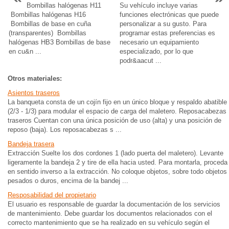
Bombillas halógenas H11
Su vehículo incluye varias
Bombillas halógenas H16
funciones electrónicas que puede
Bombillas de base en cuña
personalizar a su gusto. Para
(transparentes) Bombillas
programar estas preferencias es
halógenas HB3 Bombillas de base
necesario un equipamiento
en cu&n ...
especializado, por lo que
podr&aacut ...
Otros materiales:
Asientos traseros
La banqueta consta de un cojín fijo en un único bloque y respaldo abatible
(2/3 - 1/3) para modular el espacio de carga del maletero. Reposacabezas
traseros Cuentan con una única posición de uso (alta) y una posición de
reposo (baja). Los reposacabezas s ...
Bandeja trasera
Extracción Suelte los dos cordones 1 (lado puerta del maletero). Levante
ligeramente la bandeja 2 y tire de ella hacia usted. Para montarla, proceda
en sentido inverso a la extracción. No coloque objetos, sobre todo objetos
pesados o duros, encima de la bandej ...
Resposabilidad del propietario
El usuario es responsable de guardar la documentación de los servicios
de mantenimiento. Debe guardar los documentos relacionados con el
correcto mantenimiento que se ha realizado en su vehículo según el