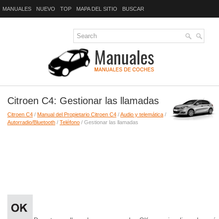
MANUALES
NUEVO
TOP
MAPA DEL SITIO
BUSCAR
Citroen C4: Gestionar las llamadas
Citroen C4
/
Manual del Propietario Citroen C4
/
Audio y telemática
/
Autorradio/Bluetooth
/
Teléfono
/ Gestionar las llamadas