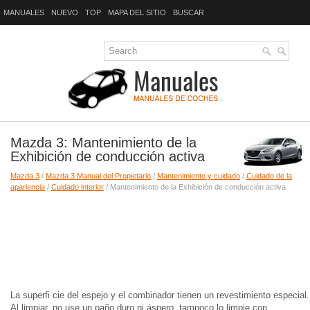
MANUALES
NUEVO
TOP
MAPA DEL SITIO
BUSCAR
Mazda 3: Mantenimiento de la
Exhibición de conducción activa
Mazda 3
/
Mazda 3 Manual del Propietario
/
Mantenimiento y cuidado
/
Cuidado de la
apariencia
/
Cuidado interior
/ Mantenimiento de la Exhibición de conducción activa
La superfi cie del espejo y el combinador tienen un revestimiento especial.
Al limpiar, no use un paño duro ni áspero, tampoco lo limpie con