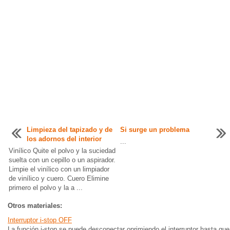
Limpieza del tapizado y de
Si surge un problema
los adornos del interior
...
Vinílico Quite el polvo y la suciedad
suelta con un cepillo o un aspirador.
Limpie el vinílico con un limpiador
de vinílico y cuero. Cuero Elimine
primero el polvo y la a ...
Otros materiales:
Interruptor i-stop OFF
La función i-stop se puede desconectar oprimiendo el interruptor hasta que